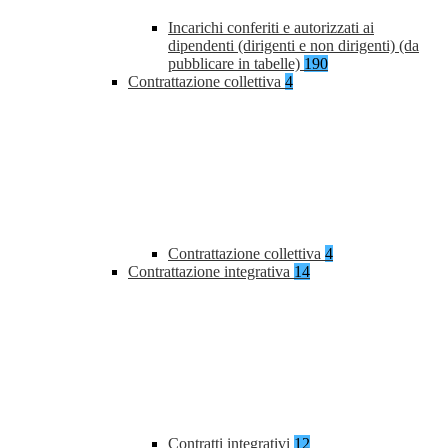
Incarichi conferiti e autorizzati ai
dipendenti (dirigenti e non dirigenti) (da
pubblicare in tabelle)
190
Contrattazione collettiva
4
Contrattazione collettiva
4
Contrattazione integrativa
14
Contratti integrativi
12