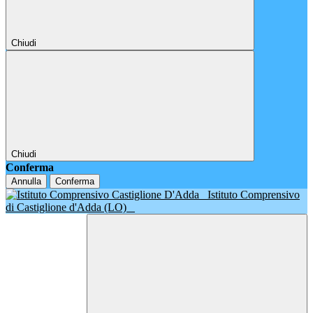
Chiudi
Chiudi
Conferma
Annulla
Conferma
Istituto Comprensivo
di Castiglione d'Adda (LO)