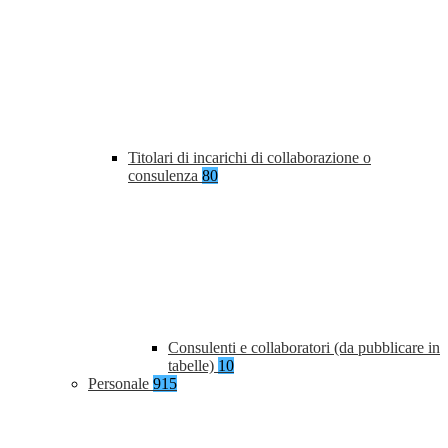
Titolari di incarichi di collaborazione o
consulenza
80
Consulenti e collaboratori (da pubblicare in
tabelle)
10
Personale
915