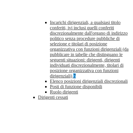
Incarichi dirigenziali, a qualsiasi titolo
conferiti, ivi inclusi quelli conferiti
discrezionalmente dall'organo di indirizzo
politico senza procedure pubbliche di
selezione e titolari di posizione
organizzativa con funzioni dirigenziali (da
pubblicare in tabelle che distinguano le
seguenti situazioni: dirigenti, dirigenti
individuati discrezionalmente, titolari di
posizione organizzativa con funzioni
dirigenziali)
7
Elenco posizioni dirigenziali discrezionali
Posti di funzione disponibili
Ruolo dirigenti
Dirigenti cessati