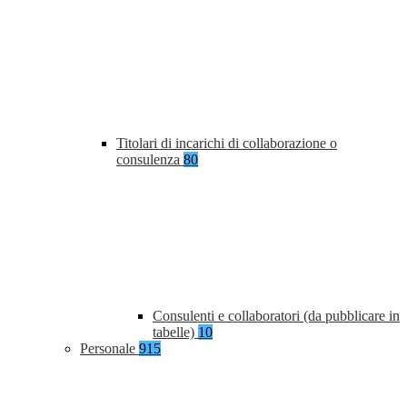
Titolari di incarichi di collaborazione o
consulenza
80
Consulenti e collaboratori (da pubblicare in
tabelle)
10
Personale
915