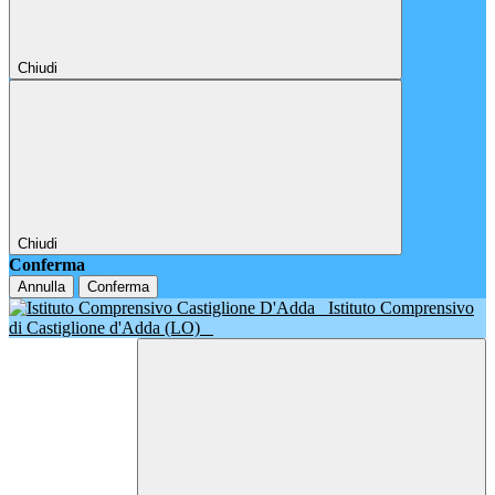
Chiudi
Chiudi
Conferma
Annulla
Conferma
Istituto Comprensivo
di Castiglione d'Adda (LO)