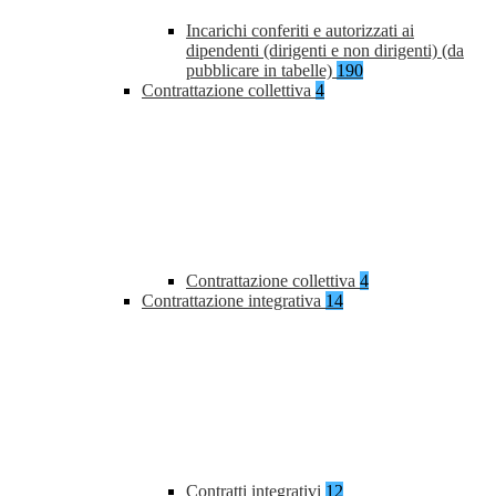
Incarichi conferiti e autorizzati ai
dipendenti (dirigenti e non dirigenti) (da
pubblicare in tabelle)
190
Contrattazione collettiva
4
Contrattazione collettiva
4
Contrattazione integrativa
14
Contratti integrativi
12