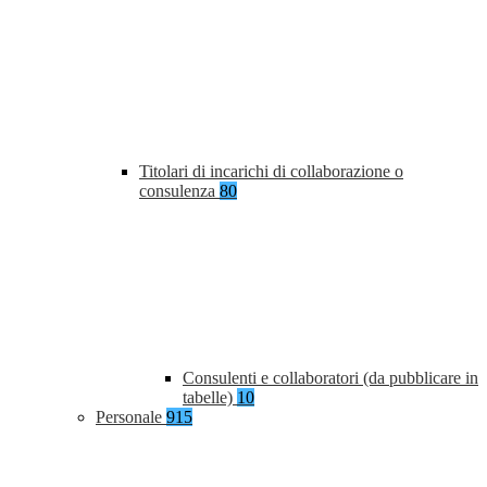
Titolari di incarichi di collaborazione o
consulenza
80
Consulenti e collaboratori (da pubblicare in
tabelle)
10
Personale
915