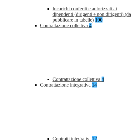
Incarichi conferiti e autorizzati ai
dipendenti (dirigenti e non dirigenti) (da
pubblicare in tabelle)
190
Contrattazione collettiva
4
Contrattazione collettiva
4
Contrattazione integrativa
14
Contratti integrativi
12