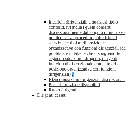
Incarichi dirigenziali, a qualsiasi titolo
conferiti, ivi inclusi quelli conferiti
discrezionalmente dall'organo di indirizzo
politico senza procedure pubbliche di
selezione e titolari di posizione
organizzativa con funzioni dirigenziali (da
pubblicare in tabelle che distinguano le
seguenti situazioni: dirigenti, dirigenti
individuati discrezionalmente, titolari di
posizione organizzativa con funzioni
dirigenziali)
7
Elenco posizioni dirigenziali discrezionali
Posti di funzione disponibili
Ruolo dirigenti
Dirigenti cessati