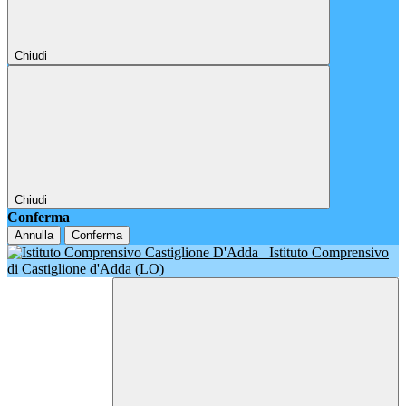
Chiudi
Chiudi
Conferma
Annulla
Conferma
Istituto Comprensivo
di Castiglione d'Adda (LO)