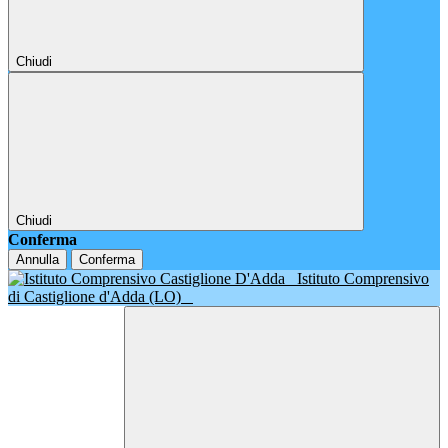
Chiudi
Chiudi
Conferma
Annulla
Conferma
Istituto Comprensivo
di Castiglione d'Adda (LO)