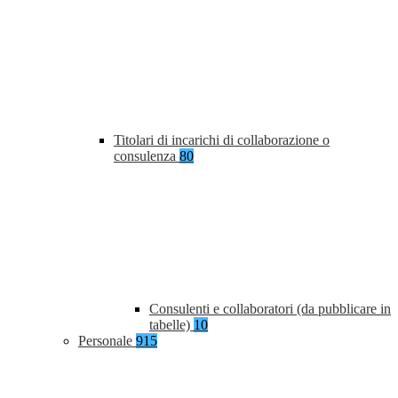
Titolari di incarichi di collaborazione o
consulenza
80
Consulenti e collaboratori (da pubblicare in
tabelle)
10
Personale
915