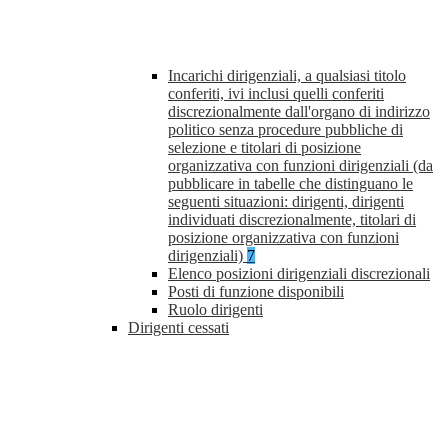
Incarichi dirigenziali, a qualsiasi titolo
conferiti, ivi inclusi quelli conferiti
discrezionalmente dall'organo di indirizzo
politico senza procedure pubbliche di
selezione e titolari di posizione
organizzativa con funzioni dirigenziali (da
pubblicare in tabelle che distinguano le
seguenti situazioni: dirigenti, dirigenti
individuati discrezionalmente, titolari di
posizione organizzativa con funzioni
dirigenziali)
7
Elenco posizioni dirigenziali discrezionali
Posti di funzione disponibili
Ruolo dirigenti
Dirigenti cessati