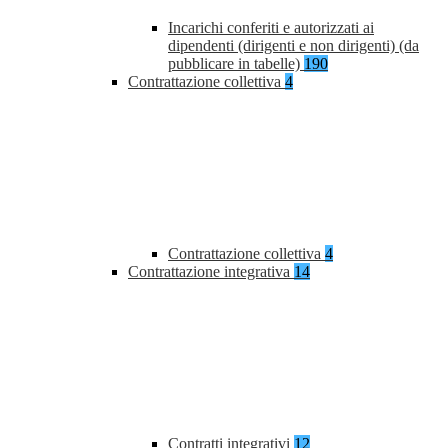
Incarichi conferiti e autorizzati ai
dipendenti (dirigenti e non dirigenti) (da
pubblicare in tabelle)
190
Contrattazione collettiva
4
Contrattazione collettiva
4
Contrattazione integrativa
14
Contratti integrativi
12