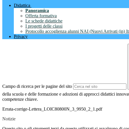
Didattica
Panoramica
Offerta formativa
Le schede didattiche
I progetti delle classi
Protocollo accoglienza alunni NAI (Nuovi Arrivati (in) It
Privacy
Campo di ricerca per le pagine del sito
della scuola e delle formazione e adozioni di approcci didattici innovat
competenze chiave.
Errata-corrige-Lettera_LOIC80800N_3_9950_2_1.pdf
Notizie
Questo sito o gli strumenti terzi da questo utilizzati si avvalgono di coo