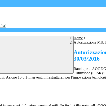
alia)
Home
>
Autorizzazione MIU
Autorizzazi
30/03/2016
Bando prot. AOODGEFI
l’istruzione (FESR): 
ivi. Azione 10.8.1-Interventi infrastrutturali per l’innovazione tecnolog
kie necessari al funzionamento ed utili alle finalità illustrate nella
COO