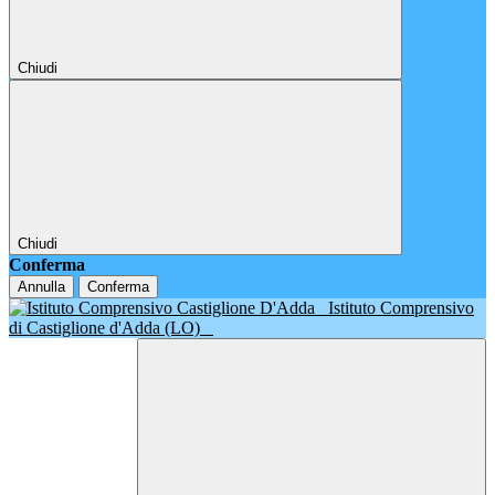
Chiudi
Chiudi
Conferma
Annulla
Conferma
Istituto Comprensivo
di Castiglione d'Adda (LO)