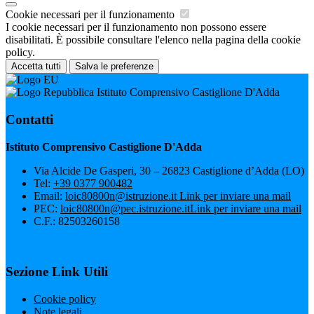
Cookie necessari per il funzionamento
I cookie necessari per il funzionamento non possono essere
disabilitati. È possibile consultare l'elenco nella pagina della cookie
policy.
Accetta tutti
Salva le preferenze
Istituto Comprensivo Castiglione D'Adda
Contatti
Istituto Comprensivo Castiglione D'Adda
Via Alcide De Gasperi, 30 – 26823 Castiglione d’Adda (LO)
Tel:
+39 0377 900482
Email:
loic80800n@istruzione.it
Link per inviare una mail
PEC:
loic80800n@pec.istruzione.it
Link per inviare una mail
C.F.: 82503260158
Sezione Link Utili
Cookie policy
Note legali