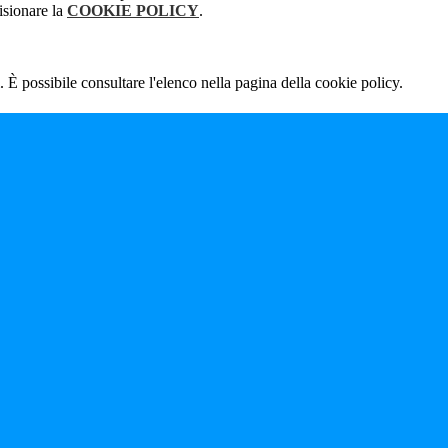
isionare la
COOKIE POLICY
.
 È possibile consultare l'elenco nella pagina della cookie policy.