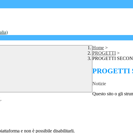
alia)
Home
>
PROGETTI
>
PROGETTI SECO
PROGETTI
Notizie
Questo sito o gli stru
Y
.
attaforma e non è possibile disabilitarli.