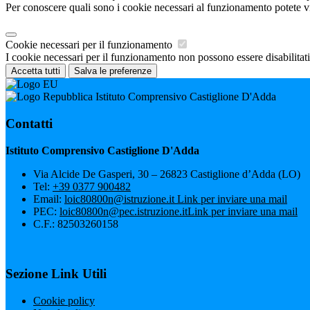
Per conoscere quali sono i cookie necessari al funzionamento potete v
Cookie necessari per il funzionamento
I cookie necessari per il funzionamento non possono essere disabilitati.
Accetta tutti
Salva le preferenze
Istituto Comprensivo Castiglione D'Adda
Contatti
Istituto Comprensivo Castiglione D'Adda
Via Alcide De Gasperi, 30 – 26823 Castiglione d’Adda (LO)
Tel:
+39 0377 900482
Email:
loic80800n@istruzione.it
Link per inviare una mail
PEC:
loic80800n@pec.istruzione.it
Link per inviare una mail
C.F.: 82503260158
Sezione Link Utili
Cookie policy