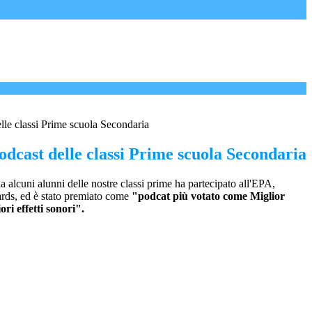
elle classi Prime scuola Secondaria
odcast delle classi Prime scuola Secondaria
da alcuni alunni delle nostre classi prime ha partecipato all'EPA,
ds, ed è stato premiato come
"podcat più votato come Miglior
ori effetti sonori".