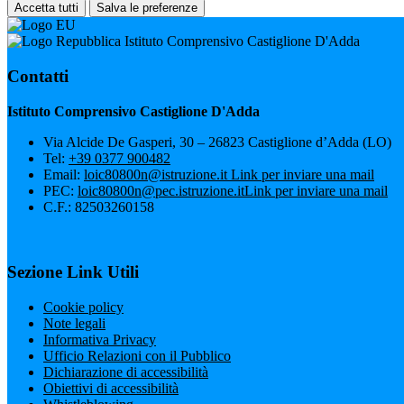
Accetta tutti
Salva le preferenze
Istituto Comprensivo Castiglione D'Adda
Contatti
Istituto Comprensivo Castiglione D'Adda
Via Alcide De Gasperi, 30 – 26823 Castiglione d’Adda (LO)
Tel:
+39 0377 900482
Email:
loic80800n@istruzione.it
Link per inviare una mail
PEC:
loic80800n@pec.istruzione.it
Link per inviare una mail
C.F.: 82503260158
Sezione Link Utili
Cookie policy
Note legali
Informativa Privacy
Ufficio Relazioni con il Pubblico
Dichiarazione di accessibilità
Obiettivi di accessibilità