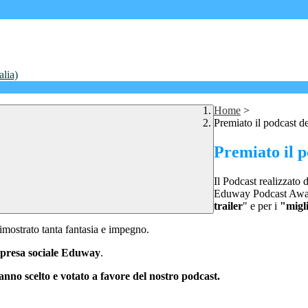
alia)
Home
>
Premiato il podcast d
Premiato il p
Il Podcast realizzato 
Eduway Podcast Awar
trailer
" e per i
"migli
mostrato tanta fantasia e impegno.
mpresa sociale Eduway
.
 hanno scelto e votato a favore del nostro podcast.