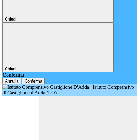
Chiudi
Chiudi
Conferma
Annulla
Conferma
Istituto Comprensivo
di Castiglione d'Adda (LO)