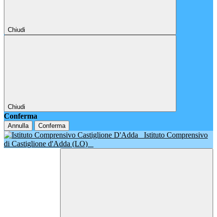
Chiudi
Chiudi
Conferma
Annulla
Conferma
Istituto Comprensivo
di Castiglione d'Adda (LO)