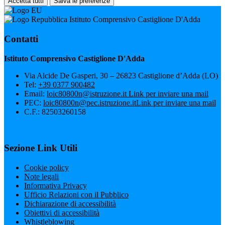
Accetta tutti
Salva le preferenze
Istituto Comprensivo Castiglione D'Adda
Contatti
Istituto Comprensivo Castiglione D'Adda
Via Alcide De Gasperi, 30 – 26823 Castiglione d’Adda (LO)
Tel:
+39 0377 900482
Email:
loic80800n@istruzione.it
Link per inviare una mail
PEC:
loic80800n@pec.istruzione.it
Link per inviare una mail
C.F.: 82503260158
Sezione Link Utili
Cookie policy
Note legali
Informativa Privacy
Ufficio Relazioni con il Pubblico
Dichiarazione di accessibilità
Obiettivi di accessibilità
Whistleblowing