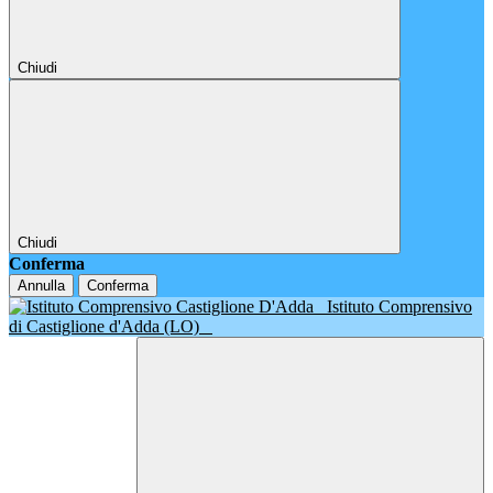
Chiudi
Chiudi
Conferma
Annulla
Conferma
Istituto Comprensivo
di Castiglione d'Adda (LO)