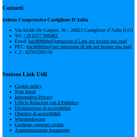
Contatti
Istituto Comprensivo Castiglione D'Adda
Via Alcide De Gasperi, 30 – 26823 Castiglione d’Adda (LO)
Tel:
+39 0377 900482
Email:
loic80800n@istruzione.it
Link per inviare una mail
PEC:
loic80800n@pec.istruzione.it
Link per inviare una mail
C.F.: 82503260158
Sezione Link Utili
Cookie policy
Note legali
Informativa Privacy
Ufficio Relazioni con il Pubblico
Dichiarazione di accessibilità
Obiettivi di accessibilità
Whistleblowing
Gestione consensi cookie
Amministrazione trasparente