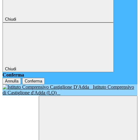
Chiudi
Chiudi
Conferma
Annulla
Conferma
Istituto Comprensivo
di Castiglione d'Adda (LO)