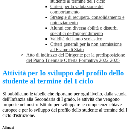
studente al termine del I ciclo
Criteri per la valutazione del
comportamento
Strategie di recupero, consolidamento e
potenziamento
Alunni con diversa abilità o disturbi
specifici dell'apprendimento
Validità dell'anno scolastico
Criteri generali per la non ammissione
all'Esame di Stato
Atto di indirizzo del Dirigente per la predisposizione
del Piano Triennale Offerta Formativa 2022-2025
Attività per lo sviluppo del profilo dello
studente al termine del I ciclo
Si pubblicano le tabelle che riportano per ogni livello, dalla scuola
dell'Infanzia alla Secondaria di I grado, le attività che vengono
proposte nel nostro Istituto per sviluppare le competenze chiave
europee e per lo sviluppo del profilo dello studente al termine del I
ciclo d'istruzione.
Allegati