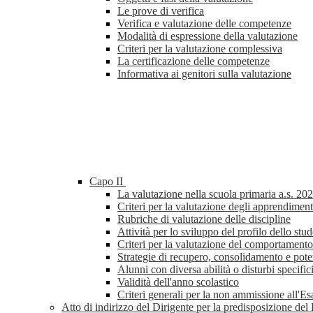
Le prove di verifica
Verifica e valutazione delle competenze
Modalità di espressione della valutazione
Criteri per la valutazione complessiva
La certificazione delle competenze
Informativa ai genitori sulla valutazione
Capo II
La valutazione nella scuola primaria a.s. 20
Criteri per la valutazione degli apprendiment
Rubriche di valutazione delle discipline
Attività per lo sviluppo del profilo dello stud
Criteri per la valutazione del comportamento
Strategie di recupero, consolidamento e pot
Alunni con diversa abilità o disturbi specifi
Validità dell'anno scolastico
Criteri generali per la non ammissione all'E
Atto di indirizzo del Dirigente per la predisposizione d