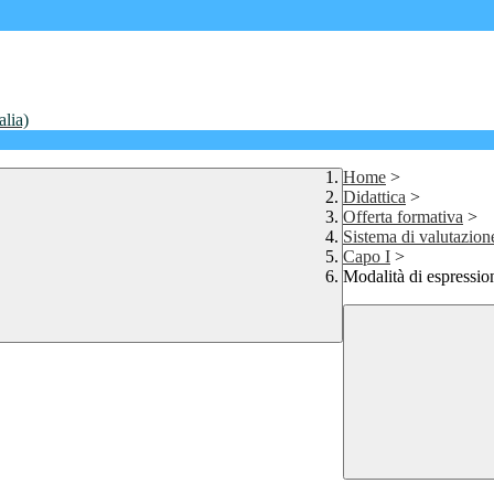
alia)
Home
>
Didattica
>
Offerta formativa
>
Sistema di valutazione
Capo I
>
Modalità di espressio