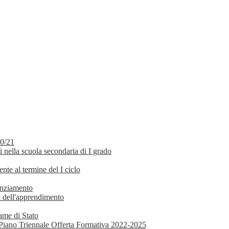
20/21
i nella scuola secondaria di I grado
ente al termine del I ciclo
enziamento
ci dell'apprendimento
same di Stato
el Piano Triennale Offerta Formativa 2022-2025