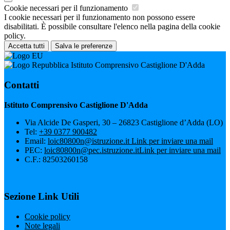
Cookie necessari per il funzionamento
I cookie necessari per il funzionamento non possono essere
disabilitati. È possibile consultare l'elenco nella pagina della cookie
policy.
Accetta tutti
Salva le preferenze
Istituto Comprensivo Castiglione D'Adda
Contatti
Istituto Comprensivo Castiglione D'Adda
Via Alcide De Gasperi, 30 – 26823 Castiglione d’Adda (LO)
Tel:
+39 0377 900482
Email:
loic80800n@istruzione.it
Link per inviare una mail
PEC:
loic80800n@pec.istruzione.it
Link per inviare una mail
C.F.: 82503260158
Sezione Link Utili
Cookie policy
Note legali