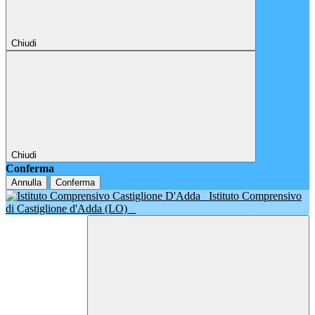
Chiudi
Chiudi
Conferma
Annulla
Conferma
Istituto Comprensivo
di Castiglione d'Adda (LO)