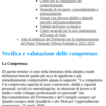
Criteri per la valutazione del
comportamento
Strategie di recupero, consolidamento e
potenziamento
Alunni con diversa abilità o disturbi
specifici dell'apprendimento
Validità dell'anno scolastico
Criteri generali per la non ammissione
all'Esame di Stato
Atto di indirizzo del Dirigente per la predisposizione
del Piano Triennale Offerta Formativa 2022-2025
Verifica e valutazione delle competenze
La Competenza
Di questo termine ci sono nella letteratura della didattica molte
definizioni benché quella più ricca di significato e più
immediatamente comprensibile appaia la seguente: “La competenza
è la comprovata capacità di usare conoscenze, abilità e capacità
personali, sociali e/o metodologiche, in situazioni di lavoro o di
studio e nello sviluppo professionale e/o personale” (da
Raccomandazione del Parlamento e del Consiglio europeo sul
Quadro europeo delle Qualifiche e dei Titoli per l’apprendimento
permanente, 23 aprile 2008
).