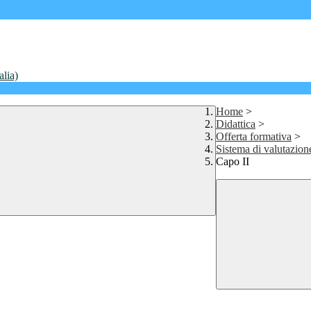
alia)
Home
>
Didattica
>
Offerta formativa
>
Sistema di valutazione
Capo II