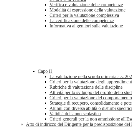
Verifica e valutazione delle competenze
Modalità di espressione della valutazione
Criteri per la valutazione complessiva
La certificazione delle competenze
Informativa ai genitori sulla valutazione
Capo II
La valutazione nella scuola primaria a.s. 20
Criteri per la valutazione degli apprendiment
Rubriche di valutazione delle discipline
Attività per lo sviluppo del profilo dello stud
Criteri per la valutazione del comportamento
Strategie di recupero, consolidamento e pot
Alunni con diversa abilità o disturbi specifi
Validità dell'anno scolastico
Criteri generali per la non ammissione all'E
Atto di indirizzo del Dirigente per la predisposizione d