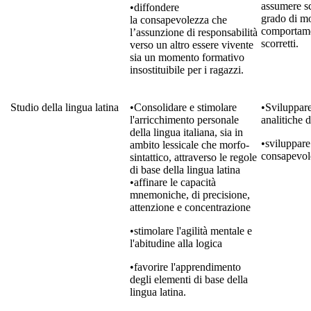
assumere sc
•diffondere
grado di mo
la consapevolezza che
comportame
l’assunzione di responsabilità
scorretti.
verso un altro essere vivente
sia un momento formativo
insostituibile per i ragazzi.
Studio della lingua latina
•Consolidare e stimolare
•Sviluppar
l'arricchimento personale
analitiche d
della lingua italiana, sia in
•sviluppare
ambito lessicale che morfo-
consapevole
sintattico, attraverso le regole
di base della lingua latina
•affinare le capacità
mnemoniche, di precisione,
attenzione e concentrazione
•stimolare l'agilità mentale e
l'abitudine alla logica
•favorire l'apprendimento
degli elementi di base della
lingua latina.