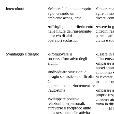
Intercultura
•Mettere l’alunno a proprio
•Imparare a
agio, creando un
agire in m
ambiente accogliente
diversi cont
•offrirgli punti di riferimento
•essere in 
nelle figure dell’insegnante-
cittadini re
tutor e/o di altri
partecipare
operatori scolastici.
civica e soc
Svantaggio e disagio
•Promuovere il
•Essere in 
successo formativo degli
all'incertez
alunni
•imparare a
nuovi appr
•individuare situazioni di
autonomo •
disagio scolastico e difficoltà
di lavorare 
di
maniera cos
apprendimento •incrementare
l’autostima
•imparare a
proprie resp
•sviluppare positive
chiedere ai
relazioni interpersonali,
trova in dif
attraverso il reciproco aiuto
aiuto a chi 
nella gestione delle attività