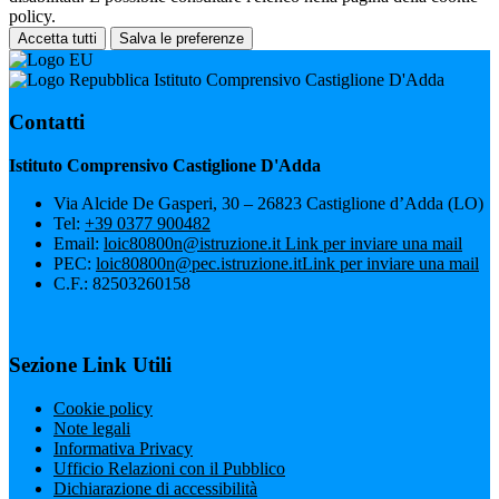
policy.
Accetta tutti
Salva le preferenze
Istituto Comprensivo Castiglione D'Adda
Contatti
Istituto Comprensivo Castiglione D'Adda
Via Alcide De Gasperi, 30 – 26823 Castiglione d’Adda (LO)
Tel:
+39 0377 900482
Email:
loic80800n@istruzione.it
Link per inviare una mail
PEC:
loic80800n@pec.istruzione.it
Link per inviare una mail
C.F.: 82503260158
Sezione Link Utili
Cookie policy
Note legali
Informativa Privacy
Ufficio Relazioni con il Pubblico
Dichiarazione di accessibilità