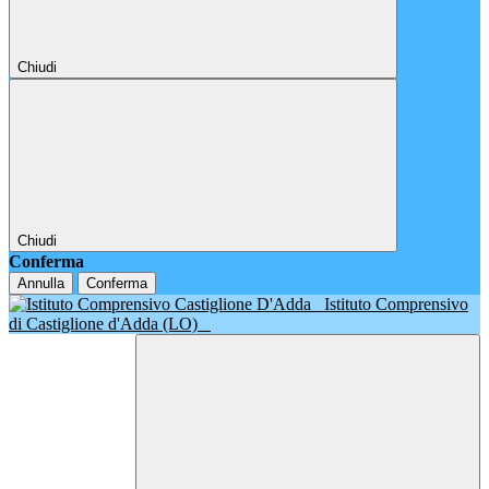
Chiudi
Chiudi
Conferma
Annulla
Conferma
Istituto Comprensivo
di Castiglione d'Adda (LO)