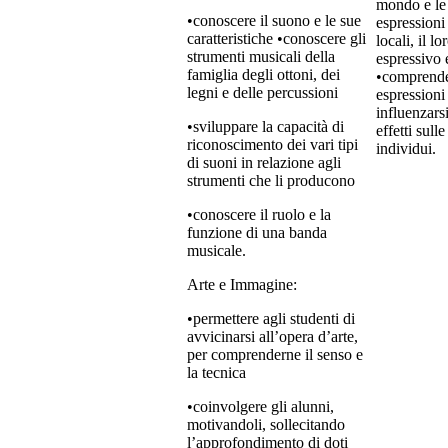
mondo e le
•conoscere il suono e le sue
espressioni
caratteristiche •conoscere gli
locali, il l
strumenti musicali della
espressivo e
famiglia degli ottoni, dei
•comprende
legni e delle percussioni
espression
influenzars
•sviluppare la capacità di
effetti sull
riconoscimento dei vari tipi
individui.
di suoni in relazione agli
strumenti che li producono
•conoscere il ruolo e la
funzione di una banda
musicale.
Arte e Immagine:
•permettere agli studenti di
avvicinarsi all’opera d’arte,
per comprenderne il senso e
la tecnica
•coinvolgere gli alunni,
motivandoli, sollecitando
l’approfondimento di doti