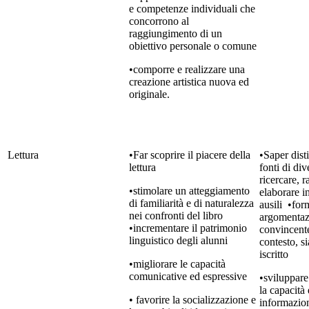
e competenze individuali che
concorrono al
raggiungimento di un
obiettivo personale o comune
•comporre e realizzare una
creazione artistica nuova ed
originale.
Lettura
•Far scoprire il piacere della
•Saper dist
lettura
fonti di div
ricercare, r
•stimolare un atteggiamento
elaborare i
di familiarità e di naturalezza
ausili •for
nei confronti del libro
argomentaz
•incrementare il patrimonio
convincente
linguistico degli alunni
contesto, s
iscritto
•migliorare le capacità
comunicative ed espressive
•sviluppare 
la capacità 
• favorire la socializzazione e
informazion