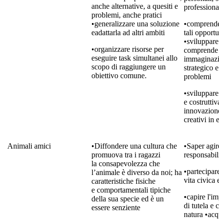
anche alternative, a quesiti e
professiona
problemi, anche pratici
•generalizzare una soluzione
•comprend
eadattarla ad altri ambiti
tali opport
•sviluppare 
•organizzare risorse per
comprende
eseguire task simultanei allo
immaginazi
scopo di raggiungere un
strategico e
obiettivo comune.
problemi
•sviluppare 
e costruttiv
innovazione
creativi in
Animali amici
•Diffondere una cultura che
•Saper agire
promuova tra i ragazzi
responsabil
la consapevolezza che
•partecipar
l’animale è diverso da noi; ha
vita civica 
caratteristiche fisiche
e comportamentali tipiche
•capire l'i
della sua specie ed è un
di tutela e
essere senziente
natura •acqu