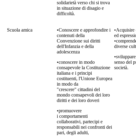
solidarietà verso chi si trova
in situazione di disagio e
difficoltà.
Scuola amica
•Conoscere e approfondire i
•Acquisire
contenuti della
ed espressi
Convenzione sui diritti
•comprender
dell'Infanzia e della
diverse cul
adolescenza
•sviluppare
•conoscere in modo
senso del p
consapevole la Costituzione
società.
italiana e i principi
costituenti, l'Unione Europea
in modo da
"crescere" cittadini del
mondo consapevoli dei loro
diritti e dei loro doveri
•promuovere
i comportamenti
collaborativi, partecipi e
responsabili nei confronti dei
pari, degli adulti,