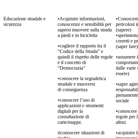
Educazione stradale e
•Acquisire informazioni,
•Conoscere
sicurezza
conoscenze e sensibilità per
pericolosi i
sapersi muovere sulla strada
(sapere)
a piedi e in bicicletta
•speriment
corretti e p
•cogliere il rapporto tra il
(saper fare)
“Codice della Strada” e
quindi il rispetto delle regole
•assumere i
e il concetto di
comportamen
“Democrazia”
dalle varie 
essere)
•conoscere la segnaletica
stradale e muoversi
•saper agire
di conseguenza
responsabil
pienamente 
•conoscere l’uso di
sociale
applicazioni e strumenti
digitali per la
•conoscere
consultazione di
regole per 
carte/mappe.
altrui
riconoscere situazioni di
•acquisire l