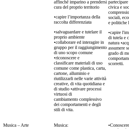
affinché imparino a prendersi
partecipare
cura del proprio territorio
civica e soc
comprension
•capire l’importanza della
sociali, ec
raccolta differenziata
e politiche 
•salvaguardare e tutelare il
•capire l'i
proprio ambiente
di tutela e
•collaborare ed interagire in
natura •acqu
gruppo per il raggiungimento
assumere sc
di uno scopo comune
grado di mo
•riconoscere e
comportame
classificare materiali di uso
scorretti.
comune come plastica, carta,
cartone, alluminio e
riutilizzarli nelle varie attività
creative, di vita quotidiana e
di studio •attivare processi
virtuosi di
cambiamento complessivo
dei comportamenti e degli
stili di vita.
Musica – Arte
Musica:
•Conoscere 