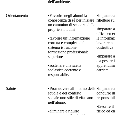
dell’ambiente.
Orientamento
•Favorire negli alunni la
•Imparare 
conoscenza di sé per iniziare
riflettere su
un cammino di scoperta delle
•imparare a
proprie attitudini
efficacemen
•favorire un’informazione
le informaz
corretta e completa del
lavorare con
sistema istruzione-
costruttiva
formazione professionale
•imparare a
superiore
e a gestire 
•sostenere una scelta
apprendimen
scolastica coerente e
carriera.
responsabile.
Salute
•Promuovere all’interno della
•Imparare a
scuola e del contesto
condurre un
sociale uno stile di vita sano
responsabil
nell’alunno
•favorire i
•eliminare e ridurre
fisico ed e