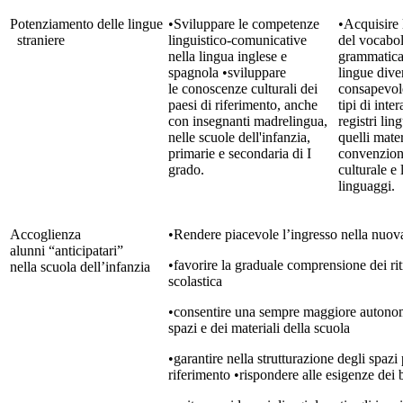
Potenziamento delle lingue
•Sviluppare le competenze
•Acquisire
straniere
linguistico-comunicative
del vocabol
nella lingua inglese e
grammatica
spagnola •sviluppare
lingue diver
le conoscenze culturali dei
consapevole
paesi di riferimento, anche
tipi di inte
con insegnanti madrelingua,
registri lin
nelle scuole dell'infanzia,
quelli mate
primarie e secondaria di I
convenzioni 
grado.
culturale e 
linguaggi.
Accoglienza
•Rendere piacevole l’ingresso nella nuov
alunni “anticipatari”
•favorire la graduale comprensione dei rit
nella scuola dell’infanzia
scolastica
•consentire una sempre maggiore autonom
spazi e dei materiali della scuola
•garantire nella strutturazione degli spazi 
riferimento •rispondere alle esigenze dei