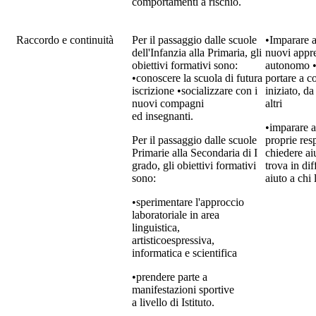
comportamenti a rischio.
Raccordo e continuità
Per il passaggio dalle scuole
•Imparare a
dell'Infanzia alla Primaria, gli
nuovi appr
obiettivi formativi sono:
autonomo • 
•conoscere la scuola di futura
portare a c
iscrizione •socializzare con i
iniziato, d
nuovi compagni
altri
ed insegnanti.
•imparare a
Per il passaggio dalle scuole
proprie resp
Primarie alla Secondaria di I
chiedere ai
grado, gli obiettivi formativi
trova in dif
sono:
aiuto a chi 
•sperimentare l'approccio
laboratoriale in area
linguistica,
artisticoespressiva,
informatica e scientifica
•prendere parte a
manifestazioni sportive
a livello di Istituto.