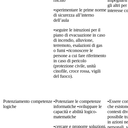
rischio
impegnarsi
gli altri pe
•sperimentare le prime norme
interesse c
di sicurezza all’interno
dell’aula
•seguire le istruzioni per il
piano di evacuazione in caso
di incendio, alluvione,
terremoto, esalazioni di gas
o fumi •riconoscere le
persone a cui fare riferimento
in caso di pericolo
(protezione civile, unità
cinofile, croce rossa, vigili
del fuoco).
Potenziamento competenze
•Potenziare le competenze
•Essere co
logiche
informatiche •sviluppare le
che esiston
capacità e abilità logico-
contesti div
matematiche
possibile t
in azioni ne
•cercare e proporre soluzioni,
personali, s