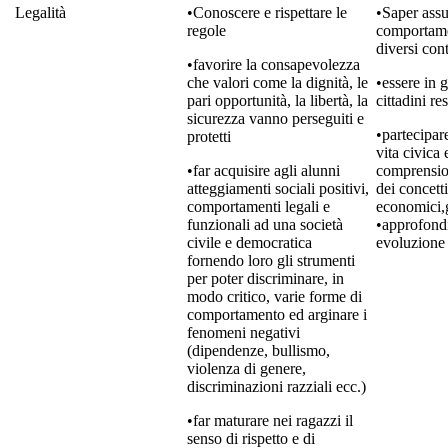
Legalità
•Conoscere e rispettare le
•Saper ass
regole
comportame
diversi cont
•favorire la consapevolezza
che valori come la dignità, le
•essere in 
pari opportunità, la libertà, la
cittadini re
sicurezza vanno perseguiti e
•partecipar
protetti
vita civica 
•far acquisire agli alunni
comprension
atteggiamenti sociali positivi,
dei concetti
comportamenti legali e
economici,gi
funzionali ad una società
•approfondi
civile e democratica
evoluzione e
fornendo loro gli strumenti
per poter discriminare, in
modo critico, varie forme di
comportamento ed arginare i
fenomeni negativi
(dipendenze, bullismo,
violenza di genere,
discriminazioni razziali ecc.)
•far maturare nei ragazzi il
senso di rispetto e di