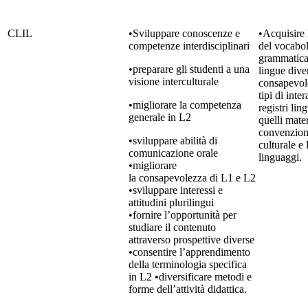
CLIL
•Sviluppare conoscenze e
•Acquisire
competenze interdisciplinari
del vocabol
grammatica
•preparare gli studenti a una
lingue diver
visione interculturale
consapevole
tipi di inte
•migliorare la competenza
registri lin
generale in L2
quelli mate
convenzioni 
•sviluppare abilità di
culturale e 
comunicazione orale
linguaggi.
•migliorare
la consapevolezza di L1 e L2
•sviluppare interessi e
attitudini plurilingui
•fornire l’opportunità per
studiare il contenuto
attraverso prospettive diverse
•consentire l’apprendimento
della terminologia specifica
in L2 •diversificare metodi e
forme dell’attività didattica.