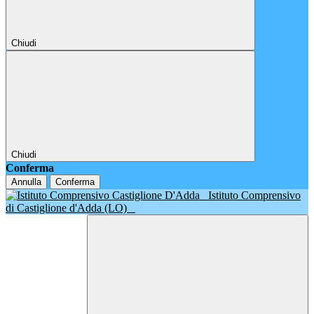
Chiudi
Chiudi
Conferma
Annulla
Conferma
Istituto Comprensivo
di Castiglione d'Adda (LO)