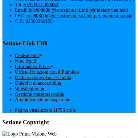
Tel:
+39 0377 900482
Email:
loic80800n@istruzione.it
Link per inviare una mail
PEC:
loic80800n@pec.istruzione.it
Link per inviare una mail
C.F.: 82503260158
Sezione Link Utili
Cookie policy
Note legali
Informativa Privacy
Ufficio Relazioni con il Pubblico
Dichiarazione di accessibilità
Obiettivi di accessibilità
Whistleblowing
Gestione consensi cookie
Amministrazione trasparente
Pagina visualizzata
11756
volte
Sezione Copyright