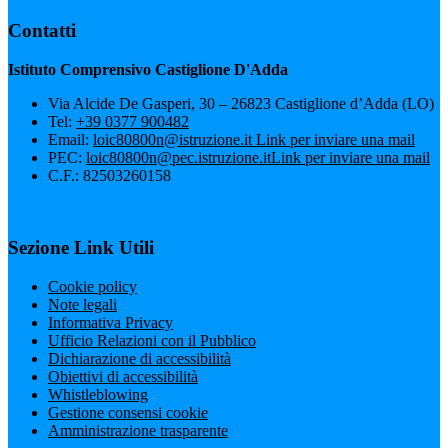
Contatti
Istituto Comprensivo Castiglione D'Adda
Via Alcide De Gasperi, 30 – 26823 Castiglione d’Adda (LO)
Tel:
+39 0377 900482
Email:
loic80800n@istruzione.it
Link per inviare una mail
PEC:
loic80800n@pec.istruzione.it
Link per inviare una mail
C.F.: 82503260158
Sezione Link Utili
Cookie policy
Note legali
Informativa Privacy
Ufficio Relazioni con il Pubblico
Dichiarazione di accessibilità
Obiettivi di accessibilità
Whistleblowing
Gestione consensi cookie
Amministrazione trasparente