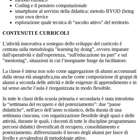
Coding e il pensiero computazionale
smartphone al servizio della didattica: metodo BYOD (bring
your own device
esplorazione quale tecnica di “ascolto attivo” del territorio.
CONTENUTI E CURRICOLI
L'attività innovativa a sostegno dello sviluppo del curricolo è
centrata sulla metodologia "learning by doing”, ovvero imparare
dall'operatività e dall'esperienza, “sull'educazione tra pari” e sul
"mentoring", situazioni in cui l’insegnante funge da facilitatore.
La classe è intesa non solo come aggregazione di alunni accomunati
dalla stessa età anagrafica,ma anche come composizione di gruppi di
alunni a seconda delle attività e delle esigenze di apprendimento e in
tal senso anche l’aula è riorganizzata in modo flessibile.
In tutte le classi della scuola primaria e secondaria è stata introdotta
la “settimana del recupero e del potenziamento”: due “pause
didattiche”, nell'arco dell’anno scolastico, della durata di una
settimana ciascuna, con organizzazione flessibile degli spazi e delle
attività, durante le quali, i docenti di tutte le discipline programmano
percorsi didattici diversificati di recupero, consolidamento e
potenziamento, differenziando il lavoro degli alunni per fasce di
livello e avvalendosi di metodologie attive.