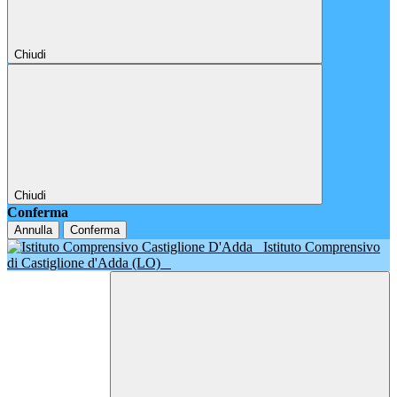
Chiudi
Chiudi
Conferma
Annulla
Conferma
Istituto Comprensivo
di Castiglione d'Adda (LO)