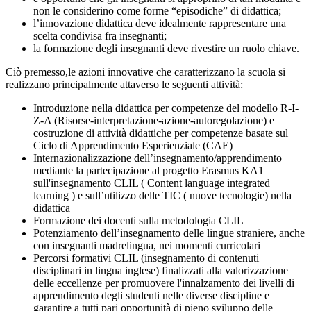
non le considerino come forme “episodiche” di didattica;
l’innovazione didattica deve idealmente rappresentare una
scelta condivisa fra insegnanti;
la formazione degli insegnanti deve rivestire un ruolo chiave.
Ciò premesso,le azioni innovative che caratterizzano la scuola si
realizzano principalmente attaverso le seguenti attività:
Introduzione nella didattica per competenze del modello R-I-
Z-A (Risorse-interpretazione-azione-autoregolazione) e
costruzione di attività didattiche per competenze basate sul
Ciclo di Apprendimento Esperienziale (CAE)
Internazionalizzazione dell’insegnamento/apprendimento
mediante la partecipazione al progetto Erasmus KA1
sull'insegnamento CLIL ( Content language integrated
learning ) e sull’utilizzo delle TIC ( nuove tecnologie) nella
didattica
Formazione dei docenti sulla metodologia CLIL
Potenziamento dell’insegnamento delle lingue straniere, anche
con insegnanti madrelingua, nei momenti curricolari
Percorsi formativi CLIL (insegnamento di contenuti
disciplinari in lingua inglese) finalizzati alla valorizzazione
delle eccellenze per promuovere l'innalzamento dei livelli di
apprendimento degli studenti nelle diverse discipline e
garantire a tutti pari opportunità di pieno sviluppo delle